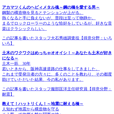
アカマツくんのヘビィメタル魂～鋼の橋を愛する男～
鋼製の構造物を見るとテンションが上がる。
熱くなると手に負えないが、普段は至って物静か。
まるでロックローラーのような恰好をしているが、好きな音
楽はクラシックらしい。
この記事を書いたスタッフ
大石秀雄調査役
【得意分野：いろ
いろ】
土木のワクワクはめっちゃオオイシ！～あなたも土木が好き
になる～
土木一筋 30年
若いときから、阪神高速道路の仕事をしてきました。
これまで受発注者の方々に、多くのことを教わり、その都度
助けていただいた結果、今の私があります。
この記事を書いたスタッフ
服部匡洋主任研究員
【得意分野：
耐震】
教えて！ハットリくん！～地震に耐える橋～
人知れず地震から構造物を守る