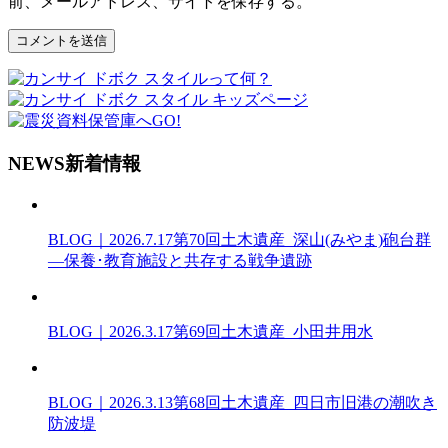
前、メールアドレス、サイトを保存する。
N
EWS
新着情報
BLOG｜2026.7.17
第70回土木遺産_深山(みやま)砲台群
―保養･教育施設と共存する戦争遺跡
BLOG｜2026.3.17
第69回土木遺産_小田井用水
BLOG｜2026.3.13
第68回土木遺産_四日市旧港の潮吹き
防波堤