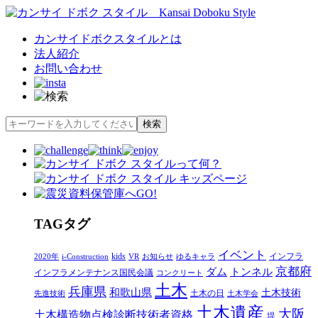
カンサイドボクスタイルとは
法人紹介
お問い合わせ
T
AG
タグ
イベント
kids
インフラ
2020年
i-Construction
VR
お知らせ
ゆるキャラ
京都府
ダム
トンネル
インフラメンテナンス国民会議
コンクリート
土木
兵庫県
和歌山県
土木技術
土木の日
先進技術
土木学会
土木遺産
大阪
土木構造物点検診断技術者資格
堤