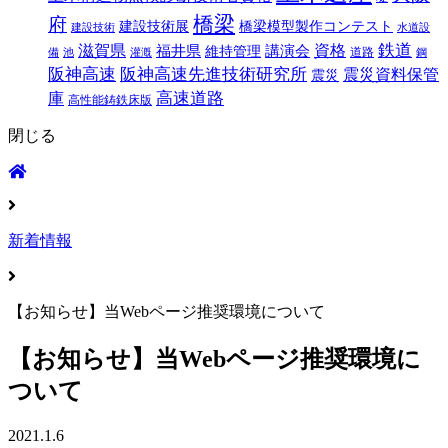
橋梁
府
建設技術展
橋梁模型製作コンテスト
建設技術
水道設
鉄道
滋賀県
福井県
講演会
資格
維持管理
道路
備
池
灌漑
鋼
阪神高速
阪神高速先進技術研究所
震災資料保管
震災
高速道路
庫
高性能鋳鉄床版
閉じる
新着情報
【お知らせ】当Webページ推奨環境について
【お知らせ】当Webページ推奨環境に
ついて
2021.1.6