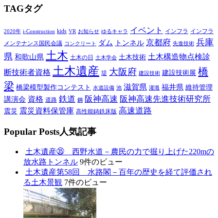
T
AG
タグ
イベント
kids
インフラ
インフラ
2020年
i-Construction
VR
お知らせ
ゆるキャラ
兵庫
京都府
ダム
トンネル
メンテナンス国民会議
コンクリート
先進技術
土木
県
土木構造物点検診
和歌山県
土木技術
土木の日
土木学会
土木遺産
橋
大阪府
断技術者資格
建設技術展
堤
建設技術
梁
滋賀県
福井県
橋梁模型製作コンテスト
維持管理
水道設備
池
灌漑
鉄道
阪神高速
阪神高速先進技術研究所
講演会
資格
道路
鋼
高速道路
震災資料保管庫
震災
高性能鋳鉄床版
P
opular Posts
人気記事
土木遺産㉟ 西野水道－農民の力で掘り上げた220mの
放水路トンネル
9件のビュー
土木遺産第58回 水路閣－百年の歴史を経て評価され
る土木景観
7件のビュー