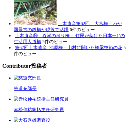
土木遺産第62回 大宮橋－わが
国最古の鉄橋が現役で活躍
6件のビュー
土木遺産⑭ 谷瀬の吊り橋－ 住民が架けた日本一1)の
生活用人道橋
5件のビュー
第67回土木遺産_池原橋－山村に開いた橋梁技術の花
5
件のビュー
C
ontributor
投稿者
慈道充部長
赤松伸祐統括主任研究員