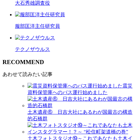
大石秀雄調査役
服部匡洋主任研究員
テクノザウルス
R
ECOMMEND
あわせて読みたい記事
震災
資料保管庫へのバス運行始めました
土木遺産⑥ 日吉大社にあるわが国最古の構造
的石橋群
土木フォトスタジオ⑲～これであなたも土木イ