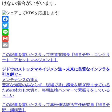
けない場合がございます。
Facebook
Twitter
Line
Gmail
Email
この記事を書いたスタッフ
慈道充部長
【得意分野：コンクリ
ート・アセットマネジメント】
ジドウのストックマネイジメン道～未来に良質なインフラを
引き継ぐ～
メンテナンスの達人
豊富な知識のみならず、現場で常に感覚を研ぎ澄ませている
ための体力も大切と、毎朝点検ハンマーで素振りをしている
らしい
この記事を書いたスタッフ
赤松伸祐統括主任研究員
【得意分
野：鋼構造】