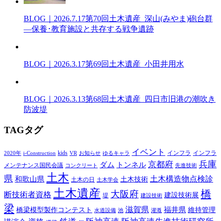
BLOG｜2026.7.17
第70回土木遺産_深山(みやま)砲台群
―保養･教育施設と共存する戦争遺跡
BLOG｜2026.3.17
第69回土木遺産_小田井用水
BLOG｜2026.3.13
第68回土木遺産_四日市旧港の潮吹き
防波堤
T
AG
タグ
イベント
kids
インフラ
インフラ
2020年
i-Construction
VR
お知らせ
ゆるキャラ
兵庫
京都府
ダム
トンネル
メンテナンス国民会議
コンクリート
先進技術
土木
県
土木構造物点検診
和歌山県
土木技術
土木の日
土木学会
土木遺産
橋
大阪府
断技術者資格
建設技術展
堤
建設技術
梁
滋賀県
福井県
橋梁模型製作コンテスト
維持管理
水道設備
池
灌漑