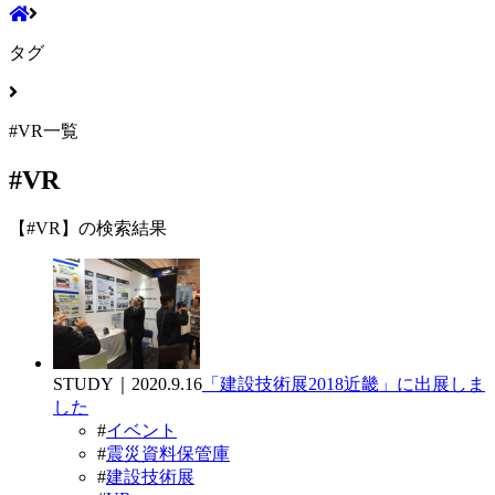
タグ
#VR一覧
#VR
【#VR】の検索結果
STUDY｜2020.9.16
「建設技術展2018近畿」に出展しま
した
#
イベント
#
震災資料保管庫
#
建設技術展