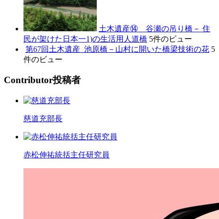
土木遺産⑭ 谷瀬の吊り橋－ 住
民が架けた日本一1)の生活用人道橋
5件のビュー
第67回土木遺産_池原橋－山村に開いた橋梁技術の花
5
件のビュー
C
ontributor
投稿者
慈道充部長
赤松伸祐統括主任研究員