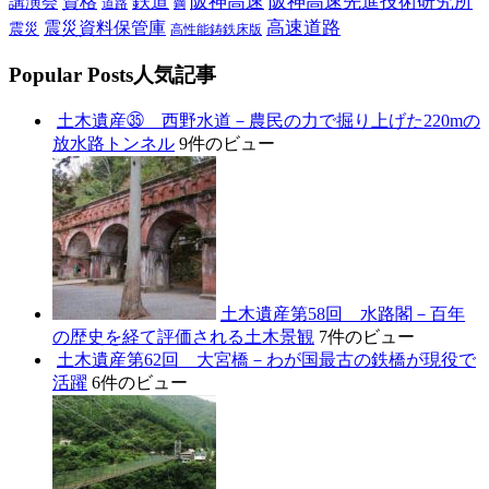
鉄道
阪神高速
阪神高速先進技術研究所
講演会
資格
道路
鋼
高速道路
震災資料保管庫
震災
高性能鋳鉄床版
P
opular Posts
人気記事
土木遺産㉟ 西野水道－農民の力で掘り上げた220mの
放水路トンネル
9件のビュー
土木遺産第58回 水路閣－百年
の歴史を経て評価される土木景観
7件のビュー
土木遺産第62回 大宮橋－わが国最古の鉄橋が現役で
活躍
6件のビュー