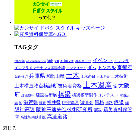
T
AG
タグ
イベント
kids
インフラ
2020年
i-Construction
VR
お知らせ
ゆるキャラ
京都府
ダム
トンネル
インフラメンテナンス国民会議
コンクリート
土木
兵庫県
和歌山県
土木技術
土木の日
先進技術
土木学会
土木遺産
大阪
土木構造物点検診断技術者資格
堤
橋梁
府
建設技術展
橋梁模型製作コンテスト
建設技術
水道設
鉄道
滋賀県
福井県
講演会
資格
維持管理
道路
備
池
灌漑
鋼
阪神高速
阪神高速先進技術研究所
震災資料保管
震災
高速道路
庫
高性能鋳鉄床版
閉じる