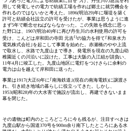
つつあった電力による紡績業に目をつけ、丹生川の急流を利
用して発電しその電力で紡績工場を作れば郷土に就労機会を
作れるのではないかと考えた。1896(明治29)年に堰堤を築く
許可と紡績会社設立の許可を受けたが、事業は思うように進
まず5年で断念せねばならなかった。この失敗を残念に思っ
た野口は、1907(明治40)年に再び丹生川の水利使用の許可を
1)
受け、こんどは岸和田の寺田 元吉
の協力を得て｢和泉水力
電気株式会社｣を起こして事業を始めた。赤瀬橋のやや上流
で取水し、水路で九度山まで導き、発電所を現在の九度山幼
稚園近くの川沿いに設けた。工事は大阪の入江組が請負い、
11年4月に竣工した。九度山地区に電灯をつけさらに余剰の
電力は山を越えて岸和田に送った。
事業は1917(大正6)年に｢南海鉄道｣(現在の南海電鉄)に譲渡さ
れ、引き続き地域の暮らしに役立ってきた。しかし、
1953(昭和28)年の大水害で施設が流出し、再建できないまま
幕を閉じた。
その遺物は町内のところどころに今も残るが、注目すべきは
九度山駅から国道370号を900m余り南下したところにある水