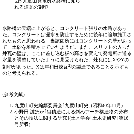
図5 九度山発電所水路橋に見ら
れる煉瓦の刻印
水路橋の天端に上がると、コンクリート張りの水路があっ
た。コンクリートは漏水を防止するために後年に追加施工さ
れたものと思われる。当該箇所にはコンクリートの壁があっ
て、土砂を堆積させていたようだ。また、スリットの入った
煉瓦の壁は、ここに差し込む板の高さを変えて発電所に送る
水量を調整していたように見受けられた。煉瓦にはXやYの
2)
刻印があった。Xは岸和田煉瓦
の製造であることを示すも
のと考えられる。
(参考文献)
九度山町史編纂委員会｢九度山町史｣(昭和40年11月)
小野田 滋ほか｢組積造による斜めアーチ構造物の分布
とその技法に関する研究｣(土木学会｢土木史研究｣第16
号所収)