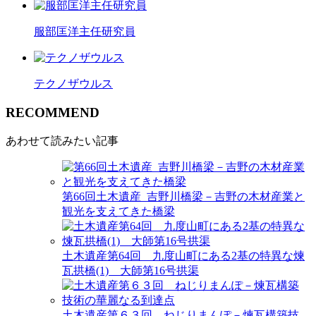
服部匡洋主任研究員
テクノザウルス
R
ECOMMEND
あわせて読みたい記事
第66回土木遺産_吉野川橋梁－吉野の木材産業と
観光を支えてきた橋梁
土木遺産第64回 九度山町にある2基の特異な煉
瓦拱橋(1) 大師第16号拱渠
土木遺産第６３回 ねじりまんぽ－煉瓦構築技