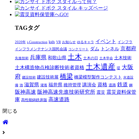
T
AG
タグ
イベント
kids
インフラ
2020年
i-Construction
VR
お知らせ
ゆるキャラ
京都府
ダム
トンネル
インフラメンテナンス国民会議
コンクリート
土木
兵庫県
和歌山県
土木技術
土木の日
先進技術
土木学会
土木遺産
大阪
土木構造物点検診断技術者資格
堤
橋梁
府
建設技術展
橋梁模型製作コンテスト
建設技術
水道設
鉄道
滋賀県
福井県
講演会
資格
維持管理
道路
備
池
灌漑
鋼
阪神高速
阪神高速先進技術研究所
震災資料保管
震災
高速道路
庫
高性能鋳鉄床版
閉じる