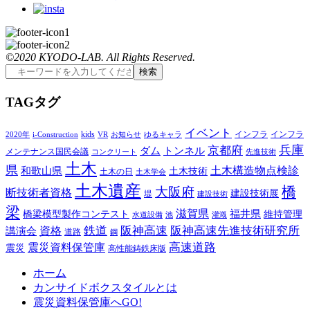
©2020 KYODO-LAB. All Rights Reserved.
T
AG
タグ
イベント
kids
インフラ
インフラ
2020年
i-Construction
VR
お知らせ
ゆるキャラ
兵庫
京都府
ダム
トンネル
メンテナンス国民会議
コンクリート
先進技術
土木
県
土木構造物点検診
和歌山県
土木技術
土木の日
土木学会
土木遺産
橋
大阪府
断技術者資格
建設技術展
堤
建設技術
梁
滋賀県
福井県
橋梁模型製作コンテスト
維持管理
水道設備
池
灌漑
鉄道
阪神高速
阪神高速先進技術研究所
講演会
資格
道路
鋼
高速道路
震災資料保管庫
震災
高性能鋳鉄床版
ホーム
カンサイドボクスタイルとは
震災資料保管庫へGO!