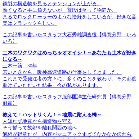
鋼製の構造物を見るとテンションが上がる。
熱くなると手に負えないが、普段は至って物静か。
まるでロックローラーのような恰好をしているが、好きな音
楽はクラシックらしい。
この記事を書いたスタッフ
大石秀雄調査役
【得意分野：いろ
いろ】
土木のワクワクはめっちゃオオイシ！～あなたも土木が好き
になる～
土木一筋 30年
若いときから、阪神高速道路の仕事をしてきました。
これまで受発注者の方々に、多くのことを教わり、その都度
助けていただいた結果、今の私があります。
この記事を書いたスタッフ
服部匡洋主任研究員
【得意分野：
耐震】
教えて！ハットリくん！～地震に耐える橋～
人知れず地震から構造物を守る
そう誓って故郷を離れ関西の地へ
解析が得意だが、内容がマニアックすぎてなかなか伝わら