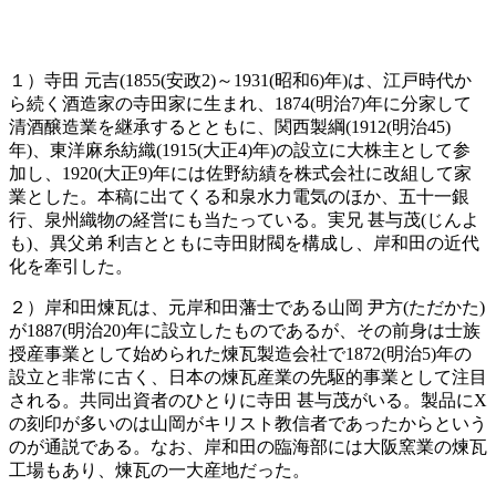
１）寺田 元吉(1855(安政2)～1931(昭和6)年)は、江戸時代か
ら続く酒造家の寺田家に生まれ、1874(明治7)年に分家して
清酒醸造業を継承するとともに、関西製綱(1912(明治45)
年)、東洋麻糸紡織(1915(大正4)年)の設立に大株主として参
加し、1920(大正9)年には佐野紡績を株式会社に改組して家
業とした。本稿に出てくる和泉水力電気のほか、五十一銀
行、泉州織物の経営にも当たっている。実兄 甚与茂(じんよ
も)、異父弟 利吉とともに寺田財閥を構成し、岸和田の近代
化を牽引した。
２）岸和田煉瓦は、元岸和田藩士である山岡 尹方(ただかた)
が1887(明治20)年に設立したものであるが、その前身は士族
授産事業として始められた煉瓦製造会社で1872(明治5)年の
設立と非常に古く、日本の煉瓦産業の先駆的事業として注目
される。共同出資者のひとりに寺田 甚与茂がいる。製品にX
の刻印が多いのは山岡がキリスト教信者であったからという
のが通説である。なお、岸和田の臨海部には大阪窯業の煉瓦
工場もあり、煉瓦の一大産地だった。