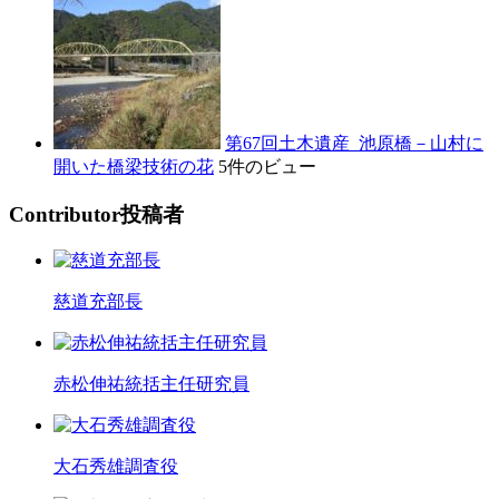
第67回土木遺産_池原橋－山村に
開いた橋梁技術の花
5件のビュー
C
ontributor
投稿者
慈道充部長
赤松伸祐統括主任研究員
大石秀雄調査役