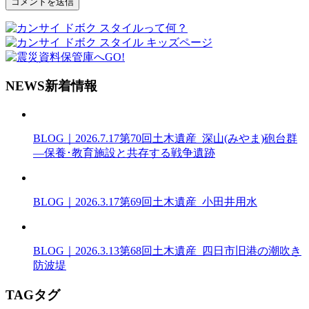
N
EWS
新着情報
BLOG｜2026.7.17
第70回土木遺産_深山(みやま)砲台群
―保養･教育施設と共存する戦争遺跡
BLOG｜2026.3.17
第69回土木遺産_小田井用水
BLOG｜2026.3.13
第68回土木遺産_四日市旧港の潮吹き
防波堤
T
AG
タグ