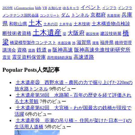
イベント
kids
インフラ
インフラ
2020年
i-Construction
VR
お知らせ
ゆるキャラ
兵庫
京都府
ダム
トンネル
メンテナンス国民会議
コンクリート
先進技術
土木
県
土木構造物点検診
和歌山県
土木技術
土木の日
土木学会
土木遺産
橋
大阪府
断技術者資格
建設技術展
堤
建設技術
梁
滋賀県
福井県
橋梁模型製作コンテスト
維持管理
水道設備
池
灌漑
鉄道
阪神高速
阪神高速先進技術研究所
講演会
資格
道路
鋼
高速道路
震災資料保管庫
震災
高性能鋳鉄床版
P
opular Posts
人気記事
土木遺産㉟ 西野水道－農民の力で掘り上げた220mの
放水路トンネル
9件のビュー
土木遺産第58回 水路閣－百年の歴史を経て評価され
る土木景観
7件のビュー
土木遺産第62回 大宮橋－わが国最古の鉄橋が現役で
活躍
6件のビュー
土木遺産⑭ 谷瀬の吊り橋－ 住民が架けた日本一1)の
生活用人道橋
5件のビュー