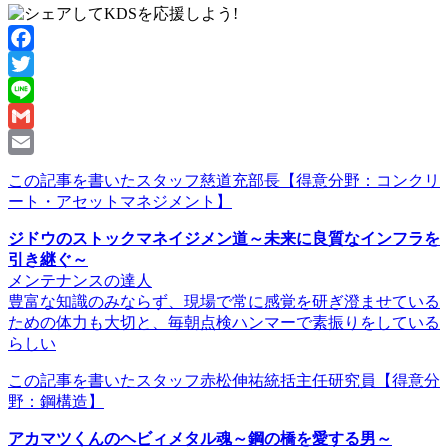
Facebook
Twitter
Line
Gmail
Email
この記事を書いたスタッフ
慈道充部長
【得意分野：コンクリ
ート・アセットマネジメント】
ジドウのストックマネイジメン道～未来に良質なインフラを
引き継ぐ～
メンテナンスの達人
豊富な知識のみならず、現場で常に感覚を研ぎ澄ませている
ための体力も大切と、毎朝点検ハンマーで素振りをしている
らしい
この記事を書いたスタッフ
赤松伸祐統括主任研究員
【得意分
野：鋼構造】
アカマツくんのヘビィメタル魂～鋼の橋を愛する男～