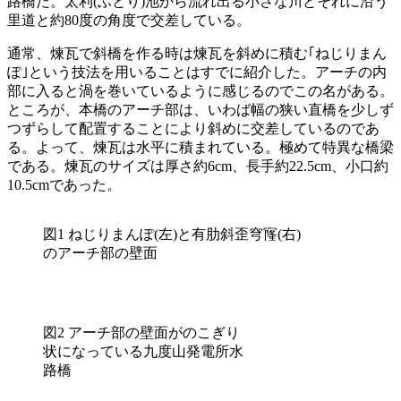
路橋だ。太利(ふとり)池から流れ出る小さな川とそれに沿う
里道と約80度の角度で交差している。
通常、煉瓦で斜橋を作る時は煉瓦を斜めに積む｢ねじりまん
ぽ｣という技法を用いることはすでに紹介した。アーチの内
部に入ると渦を巻いているように感じるのでこの名がある。
ところが、本橋のアーチ部は、いわば幅の狭い直橋を少しず
つずらして配置することにより斜めに交差しているのであ
る。よって、煉瓦は水平に積まれている。極めて特異な橋梁
である。煉瓦のサイズは厚さ約6cm、長手約22.5cm、小口約
10.5cmであった。
図1 ねじりまんぽ(左)と有肋斜歪穹㝫(右)
のアーチ部の壁面
図2 アーチ部の壁面がのこぎり
状になっている九度山発電所水
路橋