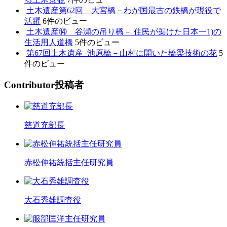
土木遺産第62回 大宮橋－わが国最古の鉄橋が現役で
活躍
6件のビュー
土木遺産⑭ 谷瀬の吊り橋－ 住民が架けた日本一1)の
生活用人道橋
5件のビュー
第67回土木遺産_池原橋－山村に開いた橋梁技術の花
5
件のビュー
C
ontributor
投稿者
慈道充部長
赤松伸祐統括主任研究員
大石秀雄調査役