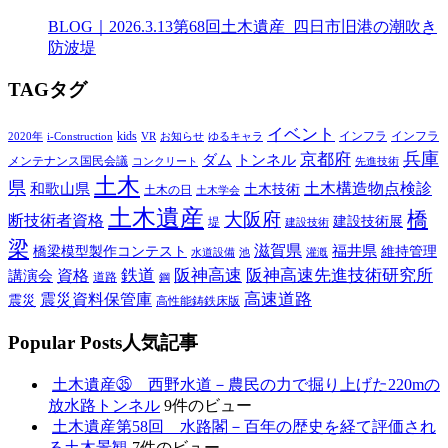
BLOG｜2026.3.13
第68回土木遺産_四日市旧港の潮吹き
防波堤
T
AG
タグ
イベント
kids
インフラ
インフラ
2020年
i-Construction
VR
お知らせ
ゆるキャラ
兵庫
京都府
ダム
トンネル
メンテナンス国民会議
コンクリート
先進技術
土木
県
土木構造物点検診
和歌山県
土木技術
土木の日
土木学会
土木遺産
橋
大阪府
断技術者資格
建設技術展
堤
建設技術
梁
滋賀県
福井県
橋梁模型製作コンテスト
維持管理
水道設備
池
灌漑
鉄道
阪神高速
阪神高速先進技術研究所
講演会
資格
道路
鋼
高速道路
震災資料保管庫
震災
高性能鋳鉄床版
P
opular Posts
人気記事
土木遺産㉟ 西野水道－農民の力で掘り上げた220mの
放水路トンネル
9件のビュー
土木遺産第58回 水路閣－百年の歴史を経て評価され
る土木景観
7件のビュー