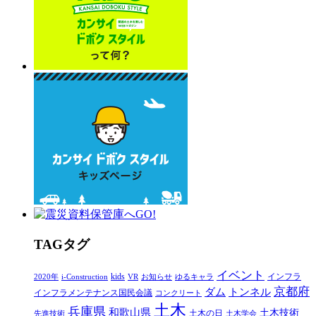
T
AG
タグ
イベント
kids
インフラ
2020年
i-Construction
VR
お知らせ
ゆるキャラ
京都府
ダム
トンネル
インフラメンテナンス国民会議
コンクリート
土木
兵庫県
和歌山県
土木技術
土木の日
先進技術
土木学会