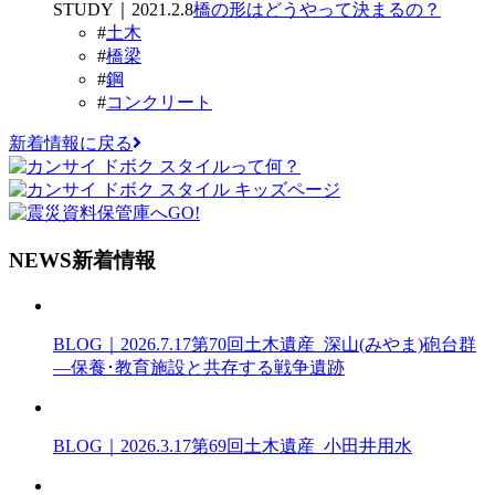
STUDY｜2021.2.8
橋の形はどうやって決まるの？
#
土木
#
橋梁
#
鋼
#
コンクリート
新着情報に戻る
N
EWS
新着情報
BLOG｜2026.7.17
第70回土木遺産_深山(みやま)砲台群
―保養･教育施設と共存する戦争遺跡
BLOG｜2026.3.17
第69回土木遺産_小田井用水