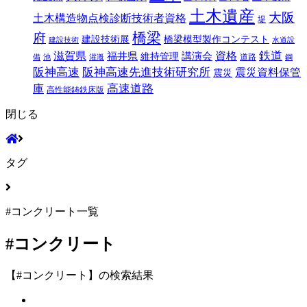
土木遺産
大阪
土木構造物点検診断技術者資格
堤
橋梁
府
建設技術展
橋梁模型製作コンテスト
建設技術
水道設
鉄道
滋賀県
福井県
講演会
資格
維持管理
道路
備
池
灌漑
鋼
阪神高速
阪神高速先進技術研究所
震災資料保管
震災
高速道路
庫
高性能鋳鉄床版
閉じる
タグ
#コンクリート一覧
#コンクリート
【#コンクリート】の検索結果