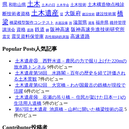
土木
県
土木構造物点検診
和歌山県
土木技術
土木の日
土木学会
土木遺産
橋
大阪府
断技術者資格
建設技術展
堤
建設技術
梁
滋賀県
福井県
橋梁模型製作コンテスト
維持管理
水道設備
池
灌漑
鉄道
阪神高速
阪神高速先進技術研究所
講演会
資格
道路
鋼
高速道路
震災資料保管庫
震災
高性能鋳鉄床版
P
opular Posts
人気記事
土木遺産㉟ 西野水道－農民の力で掘り上げた220mの
放水路トンネル
9件のビュー
土木遺産第58回 水路閣－百年の歴史を経て評価され
る土木景観
7件のビュー
土木遺産第62回 大宮橋－わが国最古の鉄橋が現役で
活躍
6件のビュー
土木遺産⑭ 谷瀬の吊り橋－ 住民が架けた日本一1)の
生活用人道橋
5件のビュー
第67回土木遺産_池原橋－山村に開いた橋梁技術の花
5
件のビュー
C
ontributor
投稿者