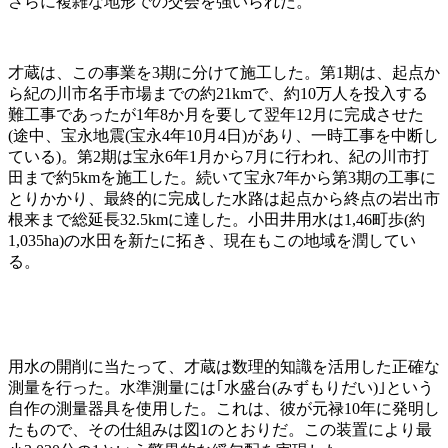
さらに複雑な地形での交会を強いられた。
才蔵は、この事業を3期に分けて施工した。第1期は、起点か
ら紀の川市名手市場までの約21kmで、約10万人を投入する
難工事であったが1年8か月を要して翌年12月に完成させた
(途中、宝永地震(宝永4年10月4日)があり、一時工事を中断し
ている)。第2期は宝永6年1月から7月に行われ、紀の川市打
田まで約5kmを施工した。続いて宝永7年から第3期の工事に
とりかかり、最終的に完成した水路は起点から終点の岩出市
根来まで総延長32.5kmに達した。小田井用水は1,46町歩(約
1,035ha)の水田を新たに拓き、現在もこの地域を潤してい
る。
用水の開削に当たって、才蔵は数理的知識を活用した正確な
測量を行った。水準測量には｢水盛台(みずもりだい)｣という
自作の測量器具を使用した。これは、彼が元禄10年に発明し
たもので、その仕組みは図1のとおりだ。この装置により最