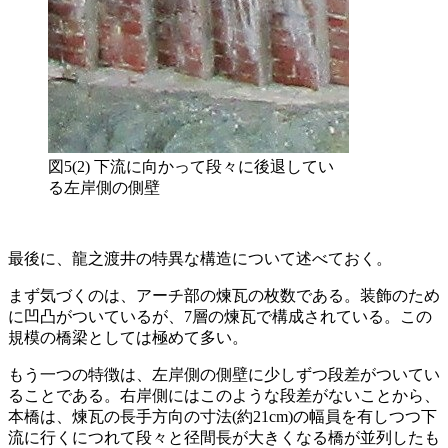
図5(2) 下流に向かって段々に後退してい
る左岸側の側壁
最後に、龍之渡井の特異な構造について述べておく。
まず気づくのは、アーチ部の煉瓦の枚数である。装飾のため
に凹凸がついているが、7層の煉瓦で構成されている。この
規模の橋梁としては極めて多い。
もう一つの特徴は、左岸側の側壁に少しずつ段差がついてい
ることである。右岸側にはこのような段差がないことから、
本橋は、煉瓦の長手方向の寸法(約21cm)の幅員を有しつつ下
流に行くにつれて段々と径間長が大きくなる橋が並列したも