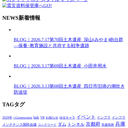
N
EWS
新着情報
BLOG｜2026.7.17
第70回土木遺産_深山(みやま)砲台群
―保養･教育施設と共存する戦争遺跡
BLOG｜2026.3.17
第69回土木遺産_小田井用水
BLOG｜2026.3.13
第68回土木遺産_四日市旧港の潮吹き
防波堤
T
AG
タグ
イベント
kids
インフラ
インフラ
2020年
i-Construction
VR
お知らせ
ゆるキャラ
兵庫
京都府
ダム
トンネル
メンテナンス国民会議
コンクリート
先進技術