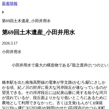
新着情報
第69回土木遺産_小田井用水
第69回土木遺産_小田井用水
2026.3.17
小田井用水
小田井用水で最大の構造物である｢龍之渡井(たつのとい)
橋本駅を出た南海高野線の電車が学文路(かむろ)駅にさしか
かる頃、紀ノ川の対岸に長大な河岸段丘が連なっているのが
望見できる。その河岸段丘には紀泉山脈に発する短小な河川
が流れているが、段丘面よりかなり低いところにあるために
農地として利用できなかった。古くは文覚(もんがく)(保延
5(1139)～建仁3(1203)年)が桛田(かせた)荘(現在のかつらぎ町