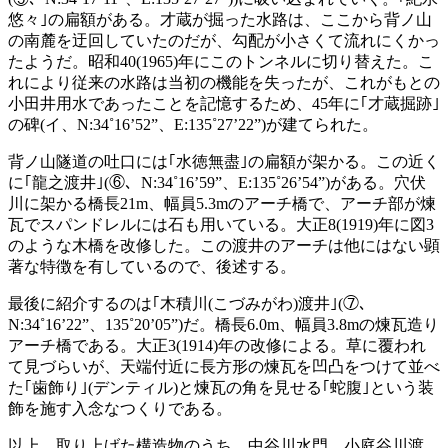
悠々｣の扁額がある。才蔵が掘った水路は、ここから背ノ山
の南麓を迂回していたのだが、勾配が小さくて流れにくかっ
たようだ。昭和40(1965)年にこのトンネルに切り替えた。こ
れにより従来の水路は当初の機能を失ったが、これがもとの
小田井用水であったことを記憶するため、45年に｢才蔵掘跡｣
の碑(イ、N:34˚16’52”、E:135˚27’22”)が建てられた。
背ノ山隧道の吐口には｢水徳無盡｣の扁額が架かる。この近く
に｢龍之渡井｣(⑥、N:34˚16’59”、E:135˚26’54”)がある。穴伏
川に架かる橋長21m、幅員5.3mのアーチ橋で、アーチ部が煉
瓦でスパンドレルには石も用いている。大正8(1919)年に図3
のような木橋を改修した。この渡井のアーチは他にはない顕
著な特徴を有しているので、後述する。
最後に紹介するのは｢木積川(こづみがわ)渡井｣(⑦、
N:34˚16’22”、135˚20’05”)だ。橋長6.0m、幅員3.8mの煉瓦造り
アーチ橋である。大正3(1914)年の改修による。草に覆われ
て見づらいが、天端付近に長方形の煉瓦を凹凸をつけて並べ
た｢歯飾り｣(デンティル)と煉瓦の角を見せる｢蛇腹｣という装
飾を施す入念なつくりである。
以上、取り上げた構造物のうち、中谷川水門、小庭谷川渡