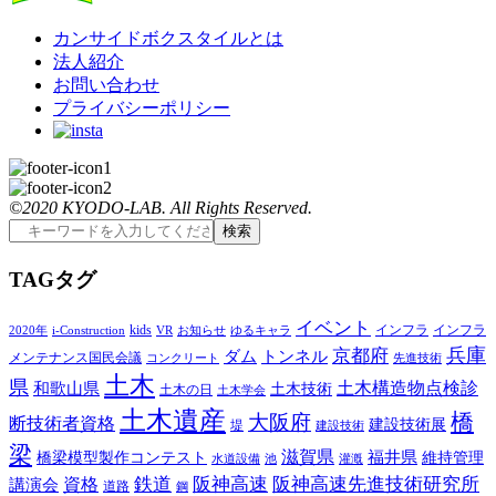
カンサイドボクスタイルとは
法人紹介
お問い合わせ
プライバシーポリシー
©2020 KYODO-LAB. All Rights Reserved.
T
AG
タグ
イベント
kids
インフラ
インフラ
2020年
i-Construction
VR
お知らせ
ゆるキャラ
兵庫
京都府
ダム
トンネル
メンテナンス国民会議
コンクリート
先進技術
土木
県
土木構造物点検診
和歌山県
土木技術
土木の日
土木学会
土木遺産
橋
大阪府
断技術者資格
建設技術展
堤
建設技術
梁
滋賀県
福井県
橋梁模型製作コンテスト
維持管理
水道設備
池
灌漑
鉄道
阪神高速
阪神高速先進技術研究所
講演会
資格
道路
鋼