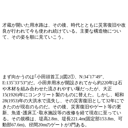
才蔵が開いた用水路は、その後、時代とともに災害復旧や改
良が行われて今も使われ続けている。主要な構造物につい
て、その姿を順に見ていこう。
まず向かうのは｢小田頭首工｣(図2①、N:34˚17’49”、
E:135˚33’53”)だ。小田井用水が開設されてから約220年は石
や木材を組み合わせた流されやすい堰だったが、大正
15(1926)年にコンクリート製のものに替えた。しかし、昭和
28(1953)年の大洪水で流失し、その災害復旧として32年にで
きたのが現在のものだ。その後、災害復旧やゲート等の更
新、魚道･護床工･取水施設等の改修を経て現在に至ってい
る。その規模は、堤高2.8m、堤長221.4m(固定部153.8m、可
動部67.6m)。径間20mのゲートが3門ある。