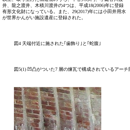
井、龍之渡井、木積川渡井の4つは、平成18(2006)年に登録
有形文化財になっている。また、29(2017)年には小田井用水
が世界かんがい施設遺産に登録された。
図4 天端付近に施された｢歯飾り｣と｢蛇腹｣
図5(1) 凹凸がついた7 層の煉瓦で構成されているアーチ