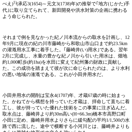
1)
べえ)
(承応3(1654)～元文3(1738)年)の推挙で｢地方(じかた)手
代｣に取り立てられて、新田開発や洪水対策の企画に携わる
よう命じられた。
それまで例を見なかった紀ノ川本流からの取水を計画し、12
年9月に現在の紀の川市藤崎から和歌山市山口まで約23.5km
の灌漑用水工事に着手した。｢藤崎井(い)用水｣である。翌年
2月に完成し、水量の豊かな紀ノ川から引いた用水は、畑地
約1,000町歩(約1ha)を水田に変えて紀州藩の財政に貢献し
た。この成功を踏まえて彼が次に命じられたのは、より水利
の悪い地域の潅漑である。これが小田井用水だ。
小田井用水の開削は宝永4(1707)年、才蔵67歳の時に始まっ
た。かねてから構想を持っていた才蔵は、拝命して直ちに着
工し、彼が持っていた優れた技術をこの事業に注ぎ込んだ。
取水点は、藤崎井より約30m高い(H=66.3m)橋本市高野口町
小田に定め、藤崎井用水よりさらに緩勾配の平均1/1,500の水
路で西に流した。途中で横断する小河川とは、藤崎井よりも