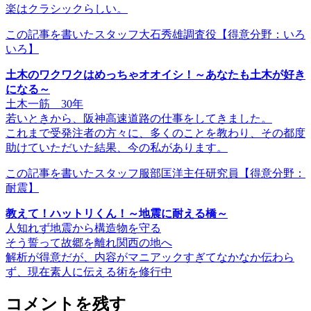
楽はクラシックらしい。
この記事を書いたスタッフ
大石秀雄調査役
【得意分野：いろ
いろ】
土木のワクワクはめっちゃオオイシ！～あなたも土木が好き
になる～
土木一筋 30年
若いときから、阪神高速道路の仕事をしてきました。
これまで受発注者の方々に、多くのことを教わり、その都度
助けていただいた結果、今の私があります。
この記事を書いたスタッフ
服部匡洋主任研究員
【得意分野：
耐震】
教えて！ハットリくん！～地震に耐える橋～
人知れず地震から構造物を守る
そう誓って故郷を離れ関西の地へ
解析が得意だが、内容がマニアックすぎてなかなか伝わら
ず、現在素人に伝える術を修行中
コメントを残す