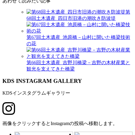
あわせて読みたい記事
第
68回土木遺産_四日市旧港の潮吹き防波堤
第67回土木遺産_池原橋－山村に開いた橋梁技術
の花
第66回土木遺産_吉野川橋梁－吉野の木材産業と
観光を支えてきた橋梁
K
DS INSTAGRAM GALLERY
KDSインスタグラムギャラリー
画像をクリックするとInstagramの投稿へ移動します。