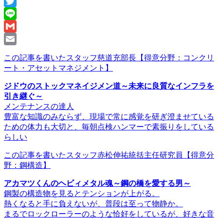
Facebook
Twitter
Line
Gmail
Email
この記事を書いたスタッフ
慈道充部長
【得意分野：コンクリ
ート・アセットマネジメント】
ジドウのストックマネイジメン道～未来に良質なインフラを
引き継ぐ～
メンテナンスの達人
豊富な知識のみならず、現場で常に感覚を研ぎ澄ませている
ための体力も大切と、毎朝点検ハンマーで素振りをしている
らしい
この記事を書いたスタッフ
赤松伸祐統括主任研究員
【得意分
野：鋼構造】
アカマツくんのヘビィメタル魂～鋼の橋を愛する男～
鋼製の構造物を見るとテンションが上がる。
熱くなると手に負えないが、普段は至って物静か。
まるでロックローラーのような恰好をしているが、好きな音