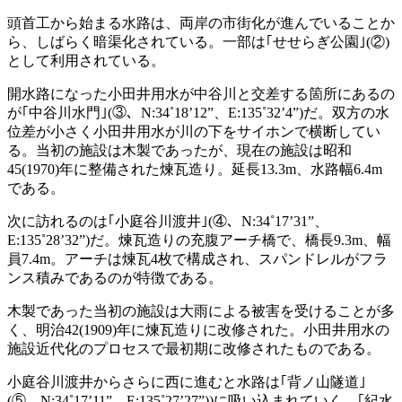
頭首工から始まる水路は、両岸の市街化が進んでいることか
ら、しばらく暗渠化されている。一部は｢せせらぎ公園｣(②)
として利用されている。
開水路になった小田井用水が中谷川と交差する箇所にあるの
が｢中谷川水門｣(③、N:34˚18’12”、E:135˚32’4”)だ。双方の水
位差が小さく小田井用水が川の下をサイホンで横断してい
る。当初の施設は木製であったが、現在の施設は昭和
45(1970)年に整備された煉瓦造り。延長13.3m、水路幅6.4m
である。
次に訪れるのは｢小庭谷川渡井｣(④、N:34˚17’31”、
E:135˚28’32”)だ。煉瓦造りの充腹アーチ橋で、橋長9.3m、幅
員7.4m。アーチは煉瓦4枚で構成され、スパンドレルがフラ
ンス積みであるのが特徴である。
木製であった当初の施設は大雨による被害を受けることが多
く、明治42(1909)年に煉瓦造りに改修された。小田井用水の
施設近代化のプロセスで最初期に改修されたものである。
小庭谷川渡井からさらに西に進むと水路は｢背ノ山隧道｣
(⑤、N:34˚17’11”、E:135˚27’27”))に吸い込まれていく。｢紀水