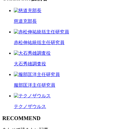
慈道充部長
赤松伸祐統括主任研究員
大石秀雄調査役
服部匡洋主任研究員
テクノザウルス
R
ECOMMEND