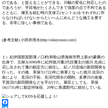
のである、と捉えることができる。川幅の変化に対応したの
であろうが、芋目地がたくさんできて強度の点で不利である
とともに、煉瓦を組む時の支保工(セントル)をそれぞれに作
らなければいけないからたいへんにめんどうな施工を要す
る。非常に珍しい事例である。
(参考文献) 小田井用水(http://odaiyousui.com/)
１）紀伊国那賀郡溝ノ口村(和歌山県海南市野上新)の豪農の
出身で、元禄3(1690)年に紀州徳川藩2代目藩主の徳川 光貞に
召し出されて藩の勘定方に就任し、紀ノ川流域の新田開発を
行った。その後、享保7(1722)年に将軍となった徳川 吉宗の
命により、見沼の干拓、見沼代用水の開削、多摩川の改修、
手賀沼の新田開発などを手がけた。幕臣としても、享保
16(1731)年に勘定吟味役、20年に美濃郡代に就任している。