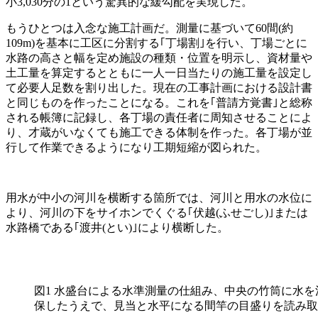
小3,030分の1という驚異的な緩勾配を実現した。
もうひとつは入念な施工計画だ。測量に基づいて60間(約
109m)を基本に工区に分割する｢丁場割｣を行い、丁場ごとに
水路の高さと幅を定め施設の種類・位置を明示し、資材量や
土工量を算定するとともに一人一日当たりの施工量を設定し
て必要人足数を割り出した。現在の工事計画における設計書
と同じものを作ったことになる。これを｢普請方覚書｣と総称
される帳簿に記録し、各丁場の責任者に周知させることによ
り、才蔵がいなくても施工できる体制を作った。各丁場が並
行して作業できるようになり工期短縮が図られた。
用水が中小の河川を横断する箇所では、河川と用水の水位に
より、河川の下をサイホンでくぐる｢伏越(ふせごし)｣または
水路橋である｢渡井(とい)｣により横断した。
図1 水盛台による水準測量の仕組み、中央の竹筒に水
保したうえで、見当と水平になる間竿の目盛りを読み取