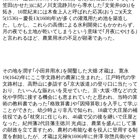
笠田(かせた))に紀ノ川支流静川から導水した｢文覚井(ゆ)｣を
拓き、16世紀末には木食上人と呼ばれた応其(おうご)(天文
5(1536)～慶長13(1608)年)が多くの灌漑用ため池を築造し
た。しかし、これらの高僧による水利開発にもかかわらず、
月の夜でも土地が乾いてしまうという意味で｢月夜にやける｣
と言われるほど、農業用水の不足が顕著であった。
その地を潤す｢小田井用水｣を開鑿した大畑 才蔵は、寛永
19(1642)年にここ学文路村の農家に生まれた。江戸時代の学
文路村は、高野山に参詣する｢京大坂道｣の登り口に当たって
おり、たいへんな賑わいを見せていた。京･大坂･堺などの文
化や学問に接する機会にも恵まれていたと思われ、当時の算
術の教科書であった｢格致算書｣や｢因帰算歌｣を入手して学ぶ
ことができた。幼少時より非凡で知られ、18歳で大庄屋の補
佐役である｢杖突｣に任じられ、46歳で父の後を継いで庄屋と
なった。紀州藩2代目藩主徳川 光貞は、農業を盛んにして藩
の財政を立て直すため、農村の有能な者を役人に登用する制
度を創始したが、才蔵は元禄9(1696)年に井澤 弥惣兵衛(やそ