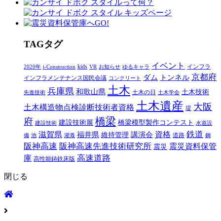
T
AG
タグ
イベント
kids
インフラ
2020年
i-Construction
VR
お知らせ
ゆるキャラ
京都府
ダム
トンネル
インフラメンテナンス国民会議
コンクリート
土木
兵庫県
和歌山県
土木技術
土木の日
先進技術
土木学会
土木遺産
大阪
土木構造物点検診断技術者資格
堤
橋梁
府
建設技術展
橋梁模型製作コンテスト
建設技術
水道設
鉄道
滋賀県
福井県
講演会
資格
維持管理
道路
備
池
灌漑
鋼
阪神高速
阪神高速先進技術研究所
震災資料保管
震災
高速道路
庫
高性能鋳鉄床版
閉じる