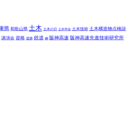
土木
庫県
土木構造物点検診
和歌山県
土木技術
土木の日
土木学会
鉄道
阪神高速
阪神高速先進技術研究所
講演会
資格
理
道路
鋼