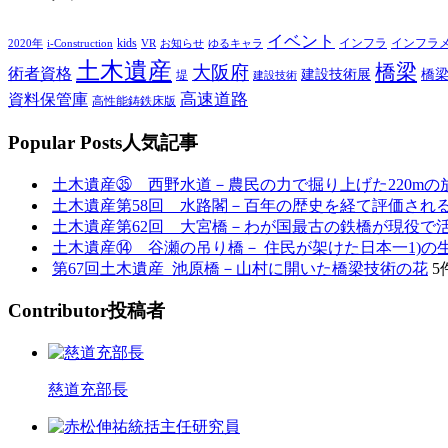
イベント
kids
インフラ
インフラ
2020年
i-Construction
VR
お知らせ
ゆるキャラ
土木遺産
橋梁
大阪府
術者資格
建設技術展
橋
堤
建設技術
高速道路
資料保管庫
高性能鋳鉄床版
P
opular Posts
人気記事
土木遺産㉟ 西野水道－農民の力で掘り上げた220mの
土木遺産第58回 水路閣－百年の歴史を経て評価され
土木遺産第62回 大宮橋－わが国最古の鉄橋が現役で
土木遺産⑭ 谷瀬の吊り橋－ 住民が架けた日本一1)の
第67回土木遺産_池原橋－山村に開いた橋梁技術の花
5
C
ontributor
投稿者
慈道充部長