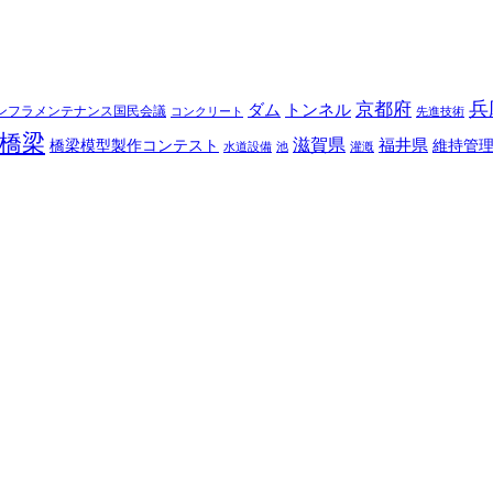
兵
京都府
ダム
トンネル
ンフラメンテナンス国民会議
コンクリート
先進技術
橋梁
滋賀県
福井県
橋梁模型製作コンテスト
維持管
水道設備
池
灌漑