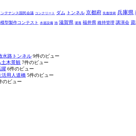
兵庫県
京都府
ダム
トンネル
メンテナンス国民会議
コンクリート
先進技術
滋賀県
福井県
講演会
資
梁模型製作コンテスト
維持管理
水道設備
池
灌漑
放水路トンネル
9件のビュー
る土木景観
7件のビュー
活躍
6件のビュー
生活用人道橋
5件のビュー
件のビュー