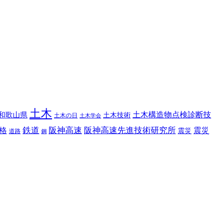
土木
土木構造物点検診断技
和歌山県
土木技術
土木の日
土木学会
鉄道
阪神高速
阪神高速先進技術研究所
格
震災
震災
道路
鋼