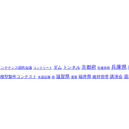
兵庫県
京都府
ダム
トンネル
メンテナンス国民会議
コンクリート
先進技術
滋賀県
福井県
講演会
資
梁模型製作コンテスト
維持管理
水道設備
池
灌漑