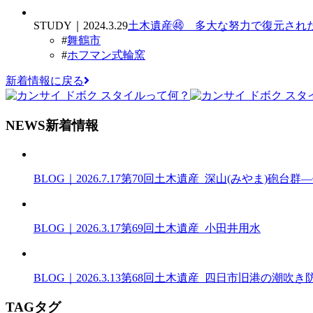
STUDY｜2024.3.29
土木遺産㊽ 多大な努力で復元された
#
舞鶴市
#
ホフマン式輪窯
新着情報に戻る
N
EWS
新着情報
BLOG｜2026.7.17
第70回土木遺産_深山(みやま)砲台
BLOG｜2026.3.17
第69回土木遺産_小田井用水
BLOG｜2026.3.13
第68回土木遺産_四日市旧港の潮吹き
T
AG
タグ