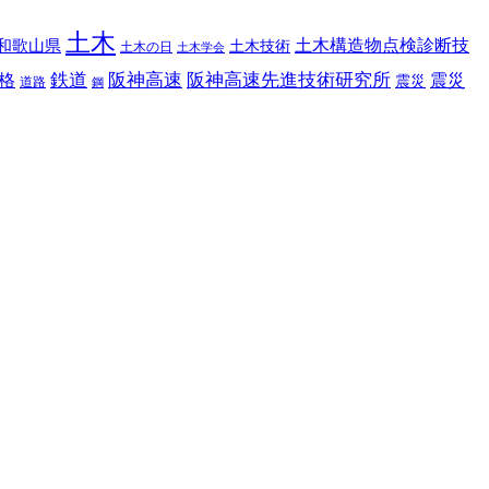
土木
土木構造物点検診断技
和歌山県
土木技術
土木の日
土木学会
鉄道
阪神高速
阪神高速先進技術研究所
格
震災
震災
道路
鋼