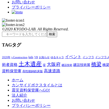
お問い合わせ
プライバシーポリシー
©2020 KYODO-LAB. All Rights Reserved.
T
AG
タグ
イベント
kids
インフラ
インフラ
2020年
i-Construction
VR
お知らせ
ゆるキャラ
土木遺産
橋梁
大阪府
術者資格
建設技術展
橋
堤
建設技術
高速道路
資料保管庫
高性能鋳鉄床版
ホーム
カンサイドボクスタイルとは
震災資料保管庫へGO!
法人紹介
お問い合わせ
プライバシーポリシー