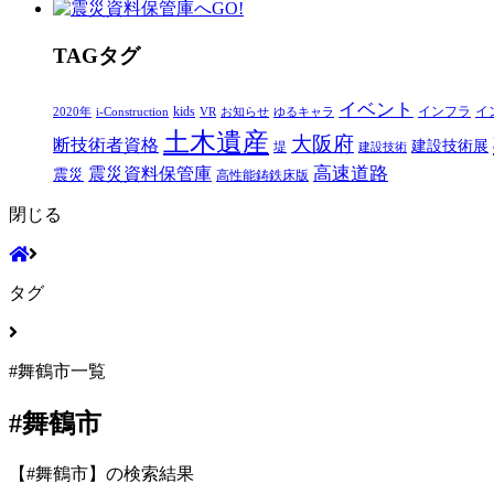
T
AG
タグ
イベント
kids
インフラ
イ
2020年
i-Construction
VR
お知らせ
ゆるキャラ
土木遺産
大阪府
断技術者資格
建設技術展
堤
建設技術
高速道路
震災資料保管庫
震災
高性能鋳鉄床版
閉じる
タグ
#舞鶴市一覧
#舞鶴市
【#舞鶴市】の検索結果