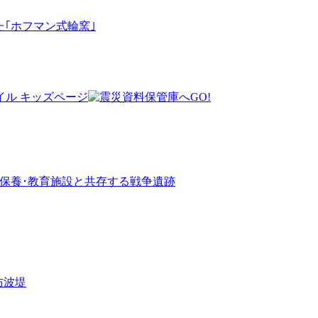
｢ホフマン式輪窯｣
群―保養･教育施設と共存する戦争遺跡
防波堤