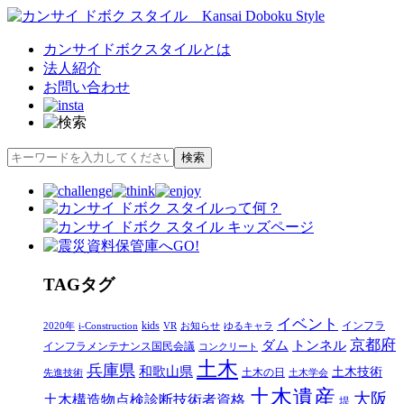
カンサイドボクスタイルとは
法人紹介
お問い合わせ
T
AG
タグ
イベント
kids
インフラ
2020年
i-Construction
VR
お知らせ
ゆるキャラ
京都府
ダム
トンネル
インフラメンテナンス国民会議
コンクリート
土木
兵庫県
和歌山県
土木技術
土木の日
先進技術
土木学会
土木遺産
大阪
土木構造物点検診断技術者資格
堤