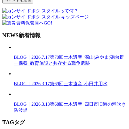
N
EWS
新着情報
BLOG｜2026.7.17
第70回土木遺産_深山(みやま)砲台群
―保養･教育施設と共存する戦争遺跡
BLOG｜2026.3.17
第69回土木遺産_小田井用水
BLOG｜2026.3.13
第68回土木遺産_四日市旧港の潮吹き
防波堤
T
AG
タグ