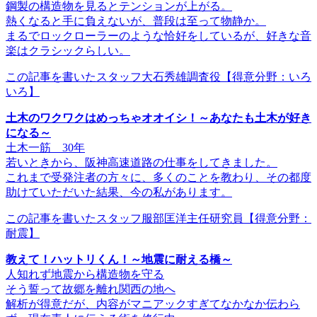
鋼製の構造物を見るとテンションが上がる。
熱くなると手に負えないが、普段は至って物静か。
まるでロックローラーのような恰好をしているが、好きな音
楽はクラシックらしい。
この記事を書いたスタッフ
大石秀雄調査役
【得意分野：いろ
いろ】
土木のワクワクはめっちゃオオイシ！～あなたも土木が好き
になる～
土木一筋 30年
若いときから、阪神高速道路の仕事をしてきました。
これまで受発注者の方々に、多くのことを教わり、その都度
助けていただいた結果、今の私があります。
この記事を書いたスタッフ
服部匡洋主任研究員
【得意分野：
耐震】
教えて！ハットリくん！～地震に耐える橋～
人知れず地震から構造物を守る
そう誓って故郷を離れ関西の地へ
解析が得意だが、内容がマニアックすぎてなかなか伝わら