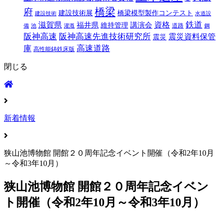
橋梁
府
建設技術展
橋梁模型製作コンテスト
建設技術
水道設
鉄道
滋賀県
福井県
講演会
資格
維持管理
道路
備
池
灌漑
鋼
阪神高速
阪神高速先進技術研究所
震災資料保管
震災
高速道路
庫
高性能鋳鉄床版
閉じる
新着情報
狭山池博物館 開館２０周年記念イベント開催（令和2年10月
～令和3年10月）
狭山池博物館 開館２０周年記念イベン
ト開催（令和2年10月～令和3年10月）