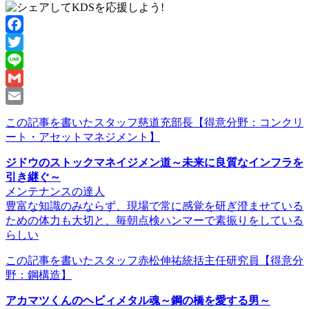
Facebook
Twitter
Line
Gmail
Email
この記事を書いたスタッフ
慈道充部長
【得意分野：コンクリ
ート・アセットマネジメント】
ジドウのストックマネイジメン道～未来に良質なインフラを
引き継ぐ～
メンテナンスの達人
豊富な知識のみならず、現場で常に感覚を研ぎ澄ませている
ための体力も大切と、毎朝点検ハンマーで素振りをしている
らしい
この記事を書いたスタッフ
赤松伸祐統括主任研究員
【得意分
野：鋼構造】
アカマツくんのヘビィメタル魂～鋼の橋を愛する男～