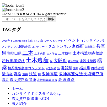
©2020 KYODO-LAB. All Rights Reserved.
T
AG
タグ
イベント
kids
インフラ
インフラ
2020年
i-Construction
VR
お知らせ
ゆるキャラ
兵庫
京都府
ダム
トンネル
メンテナンス国民会議
コンクリート
先進技術
土木
県
土木構造物点検診
和歌山県
土木技術
土木の日
土木学会
土木遺産
橋
大阪府
断技術者資格
建設技術展
堤
建設技術
梁
滋賀県
福井県
橋梁模型製作コンテスト
維持管理
水道設備
池
灌漑
鉄道
阪神高速
阪神高速先進技術研究所
講演会
資格
道路
鋼
高速道路
震災資料保管庫
震災
高性能鋳鉄床版
ホーム
カンサイドボクスタイルとは
震災資料保管庫へGO!
法人紹介