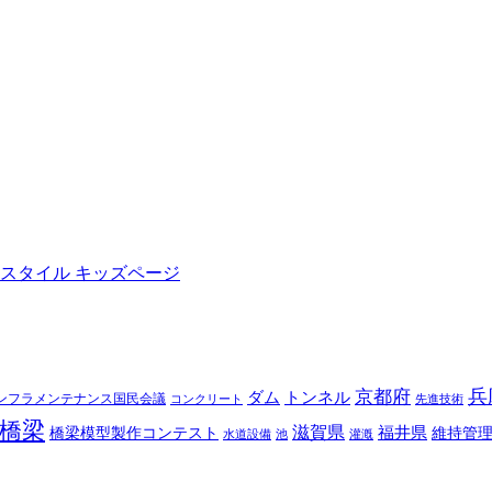
兵
京都府
ダム
トンネル
ンフラメンテナンス国民会議
コンクリート
先進技術
橋梁
滋賀県
福井県
橋梁模型製作コンテスト
維持管
水道設備
池
灌漑