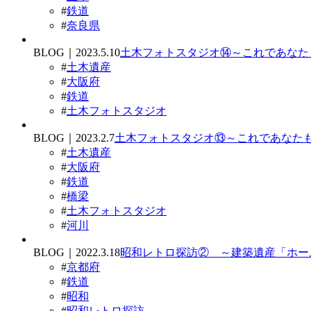
#
鉄道
#
奈良県
BLOG｜2023.5.10
土木フォトスタジオ⑭～これであなた
#
土木遺産
#
大阪府
#
鉄道
#
土木フォトスタジオ
BLOG｜2023.2.7
土木フォトスタジオ⑬～これであなたも
#
土木遺産
#
大阪府
#
鉄道
#
橋梁
#
土木フォトスタジオ
#
河川
BLOG｜2022.3.18
昭和レトロ探訪② ～建築遺産「ホー
#
京都府
#
鉄道
#
昭和
#
昭和レトロ探訪