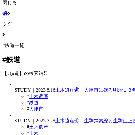
閉じる
タグ
#鉄道一覧
#鉄道
【#鉄道】の検索結果
STUDY｜2023.8.16
土木遺産㊶ 大津市に残る明治１３
#
土木遺産
#
鉄道
#
大津市
STUDY｜2023.7.25
土木遺産㊵ 生駒鋼索線と生駒山上
#
土木遺産
#
土木