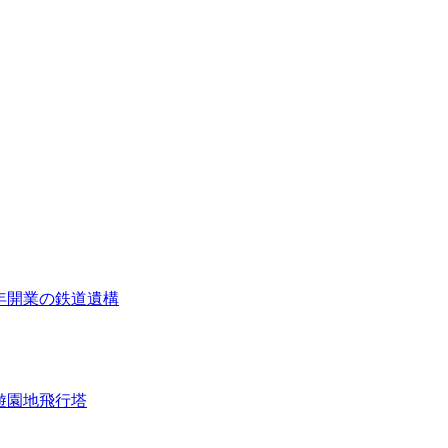
年開業の鉄道遺構
遊園地飛行塔