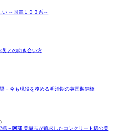
い ～国電１０３系～
水災との向き合い方
梁－今も現役を務める明治期の英国製鋼橋
架橋－阿部 美樹志が追求したコンクリート橋の美