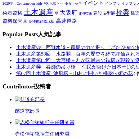
イベント
kids
インフラ
インフラ
2020年
i-Construction
VR
お知らせ
ゆるキャラ
土木遺産
橋梁
大阪府
術者資格
建設技術展
橋
堤
建設技術
高速道路
資料保管庫
高性能鋳鉄床版
P
opular Posts
人気記事
土木遺産㉟ 西野水道－農民の力で掘り上げた220mの
土木遺産第58回 水路閣－百年の歴史を経て評価され
土木遺産第62回 大宮橋－わが国最古の鉄橋が現役で
土木遺産⑭ 谷瀬の吊り橋－ 住民が架けた日本一1)の
第67回土木遺産_池原橋－山村に開いた橋梁技術の花
5
C
ontributor
投稿者
慈道充部長
赤松伸祐統括主任研究員