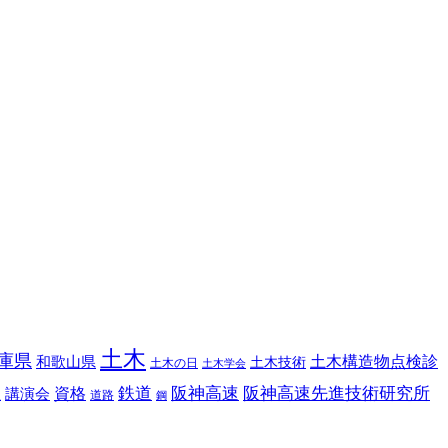
土木
庫県
土木構造物点検診
和歌山県
土木技術
土木の日
土木学会
鉄道
阪神高速
阪神高速先進技術研究所
講演会
資格
理
道路
鋼