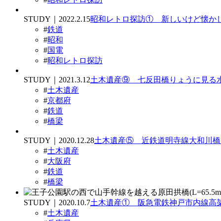
STUDY｜2022.2.15
昭和レトロ探訪① 新しいけど懐かし
#
鉄道
#
昭和
#
国電
#
昭和レトロ探訪
STUDY｜2021.3.12
土木遺産⑨ 七反田橋りょうに見る
#
土木遺産
#
京都府
#
鉄道
#
橋梁
STUDY｜2020.12.28
土木遺産⑤ 近鉄道明寺線大和川橋
#
土木遺産
#
大阪府
#
鉄道
#
橋梁
STUDY｜2020.10.7
土木遺産① 阪急電鉄神戸市内線高
#
土木遺産