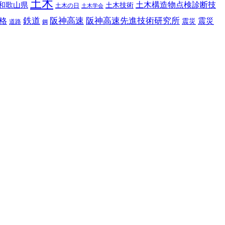
土木
土木構造物点検診断技
和歌山県
土木技術
土木の日
土木学会
鉄道
阪神高速
阪神高速先進技術研究所
格
震災
震災
道路
鋼