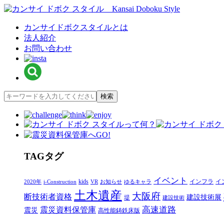
カンサイドボクスタイルとは
法人紹介
お問い合わせ
T
AG
タグ
イベント
kids
インフラ
イ
2020年
i-Construction
VR
お知らせ
ゆるキャラ
土木遺産
大阪府
断技術者資格
建設技術展
堤
建設技術
高速道路
震災資料保管庫
震災
高性能鋳鉄床版