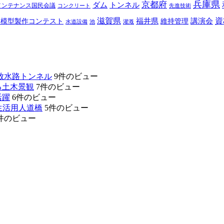
兵庫県
京都府
ダム
トンネル
メンテナンス国民会議
コンクリート
先進技術
滋賀県
福井県
講演会
資
梁模型製作コンテスト
維持管理
水道設備
池
灌漑
放水路トンネル
9件のビュー
る土木景観
7件のビュー
活躍
6件のビュー
生活用人道橋
5件のビュー
件のビュー